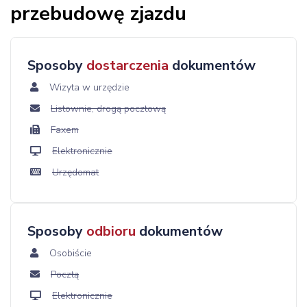
przebudowę zjazdu
Sposoby
dostarczenia
dokumentów
Wizyta w urzędzie
Listownie, drogą pocztową
Faxem
Elektronicznie
Urzędomat
Sposoby
odbioru
dokumentów
Osobiście
Pocztą
Elektronicznie